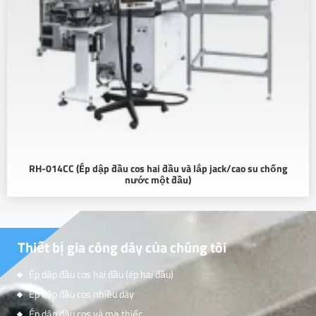
RH-014CC (Ép dập đầu cos hai đầu và lắp jack/cao su chống
nước một đầu)
Thiết bị gia công dây của chúng tôi
Ép dập đầu cos hai đầu (ép hai đầu)
Ép dập đầu cos nhiều dây
Ép dập đầu cos và mạ thiếc