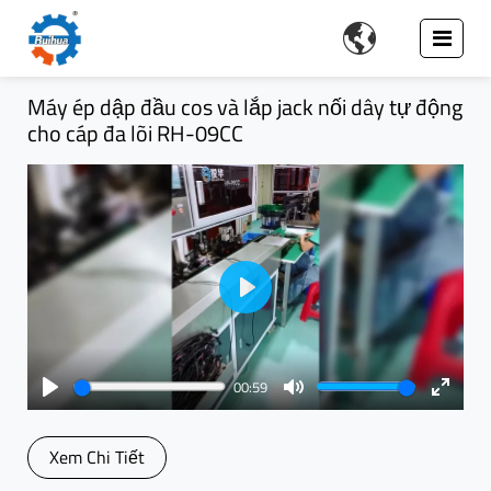

Máy ép dập đầu cos và lắp jack nối dây tự động
cho cáp đa lõi RH-09CC
Play
00:59
Play
Mute
Enter
fullsc
Xem Chi Tiết