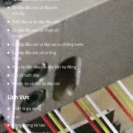
Ép dập đầu cos và lắp jack
nối dây
Tuốt dây và ép dập đầu cos
Ép dập đầu cos và chụp vỏ
nhựa
Ép dập đầu cos và lắp cao su chống nước
Ép dập đầu cos và co ống
nhiệt
Máy ép dập đầu cos dây bán tự động
Cắt và tuốt dây
Khuôn ép và dao ép dập cos
Lĩnh Vực
Thiết bị gia dụng
Ô tô
Năng lượng tái tạo