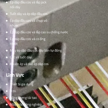
Ép dập đầu cos và lắp jack
nối dây
Tuốt dây và ép dập đầu cos
Ép dập đầu cos và chụp vỏ
nhựa
Ép dập đầu cos và lắp cao su chống nước
Ép dập đầu cos và co ống
nhiệt
Máy ép dập đầu cos dây bán tự động
Cắt và tuốt dây
Khuôn ép và dao ép dập cos
Lĩnh Vực
Thiết bị gia dụng
Ô tô
Năng lượng tái tạo
Máy móc nông nghiệp