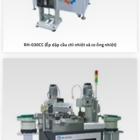
RH-030CC (Ép dập cầu chì nhiệt và co ống nhiệt)