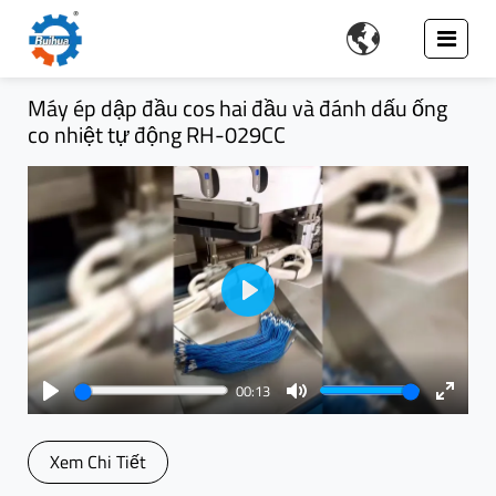

Máy ép dập đầu cos hai đầu và đánh dấu ống
co nhiệt tự động RH-029CC
Play
00:13
Play
Mute
Enter
fullsc
Xem Chi Tiết