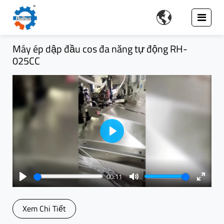

Máy ép dập đầu cos đa năng tự động RH-
025CC
Play
00:11
Play
Mute
Enter
fullsc
Xem Chi Tiết