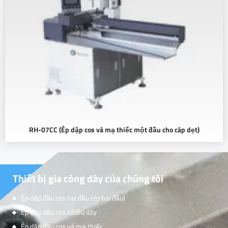
RH-07CC (Ép dập cos và mạ thiếc một đầu cho cáp dẹt)
Thiết bị gia công dây của chúng tôi
Ép dập đầu cos hai đầu (ép hai đầu)
Ép dập đầu cos nhiều dây
Ép dập đầu cos và mạ thiếc