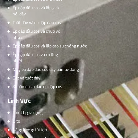
Ép dập đầu cos và lắp jack
nối dây
Tuốt dây và ép dập đầu cos
Ép dập đầu cos và chụp vỏ
nhựa
Ép dập đầu cos và lắp cao su chống nước
Ép dập đầu cos và co ống
nhiệt
Máy ép dập đầu cos dây bán tự động
Cắt và tuốt dây
Khuôn ép và dao ép dập cos
Lĩnh Vực
Thiết bị gia dụng
Ô tô
Năng lượng tái tạo