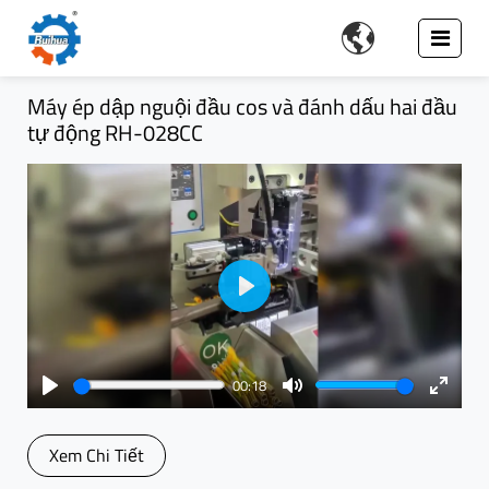

Máy ép dập nguội đầu cos và đánh dấu hai đầu
tự động RH-028CC
Play
00:18
Play
Mute
Enter
fullsc
Xem Chi Tiết