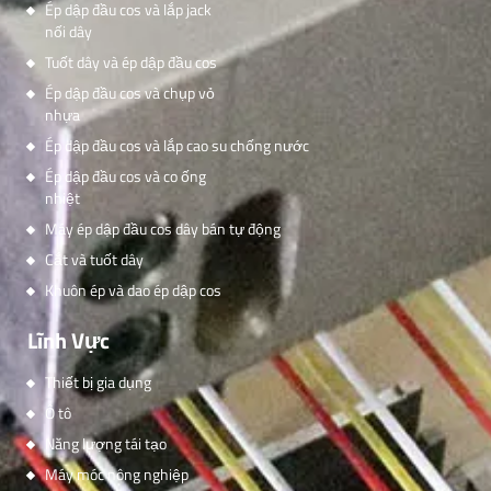
Ép dập đầu cos và lắp jack
nối dây
Tuốt dây và ép dập đầu cos
Ép dập đầu cos và chụp vỏ
nhựa
Ép dập đầu cos và lắp cao su chống nước
Ép dập đầu cos và co ống
nhiệt
Máy ép dập đầu cos dây bán tự động
Cắt và tuốt dây
Khuôn ép và dao ép dập cos
Lĩnh Vực
Thiết bị gia dụng
Ô tô
Năng lượng tái tạo
Máy móc nông nghiệp