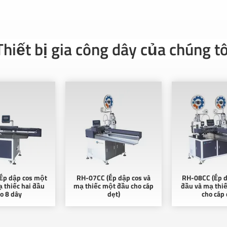
Thiết bị gia công dây của chúng tô
Ép dập cos một
RH-07CC (Ép dập cos và
RH-08CC (Ép d
 thiếc hai đầu
mạ thiếc một đầu cho cáp
đầu và mạ thi
o 8 dây
dẹt)
cho cáp 