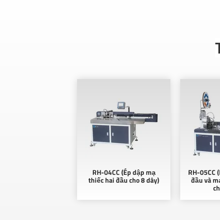
RH-04CC (Ép dập mạ
RH-05CC (
thiếc hai đầu cho 8 dây)
đầu và mạ
ch