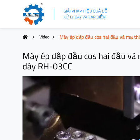
GIẢI PHÁP HIỆU QUẢ ĐỂ
XỬ LÝ DÂY VÀ CÁP ĐIỆN
Máy ép dập đầu cos hai đầu và mạ t
Video
Máy ép dập đầu cos hai đầu và 
dây RH-03CC