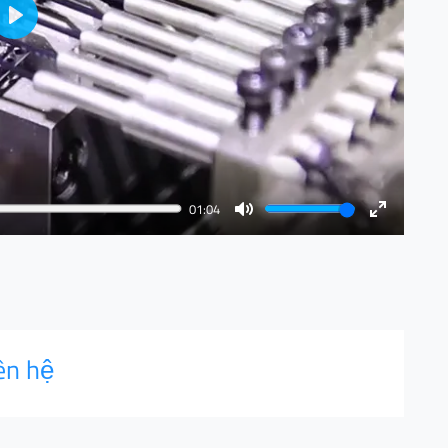
Play
01:04
Mute
Enter
fullscreen
ên hệ