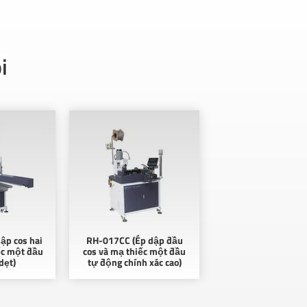
i
ập cos hai
RH-017CC (Ép dập đầu
ếc một đầu
cos và mạ thiếc một đầu
dẹt)
tự động chính xác cao)