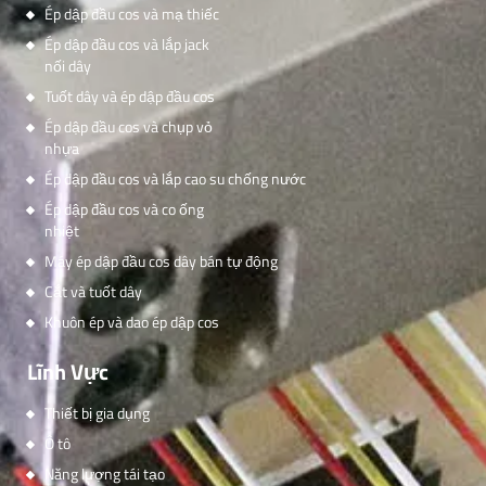
Ép dập đầu cos và mạ thiếc
Ép dập đầu cos và lắp jack
nối dây
Tuốt dây và ép dập đầu cos
Ép dập đầu cos và chụp vỏ
nhựa
Ép dập đầu cos và lắp cao su chống nước
Ép dập đầu cos và co ống
nhiệt
Máy ép dập đầu cos dây bán tự động
Cắt và tuốt dây
Khuôn ép và dao ép dập cos
Lĩnh Vực
Thiết bị gia dụng
Ô tô
Năng lượng tái tạo