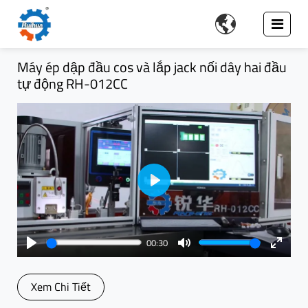

Máy ép dập đầu cos và lắp jack nối dây hai đầu
tự động RH-012CC
Play
00:30
Play
Mute
Enter
fullsc
Xem Chi Tiết