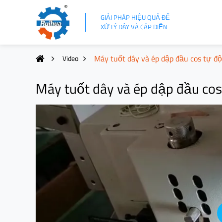
GIẢI PHÁP HIỆU QUẢ ĐỂ
XỬ LÝ DÂY VÀ CÁP ĐIỆN
Máy tuốt dây và ép dập đầu cos tự 
Video
Máy tuốt dây và ép dập đầu co