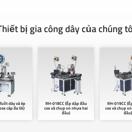
Thiết bị gia công dây của chúng tô
Tuốt dây và ép
RH-018CC (Ép dập đầu
RH-019CC (É
os cáp đa lõi)
cos và chụp vỏ nhựa hai
cos và chụp v
đầu)
đầu)