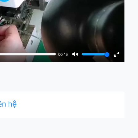
Play
00:15
Mute
Enter
fullscreen
ên hệ