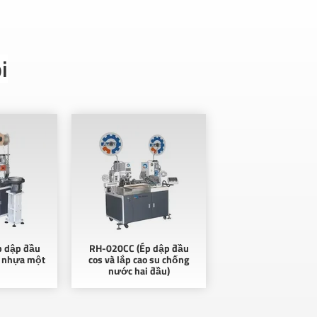
i
p dập đầu
RH-020CC (Ép dập đầu
ỏ nhựa một
cos và lắp cao su chống
nước hai đầu)