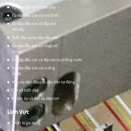
Ép dập đầu cos nhiều dây
Ép dập đầu cos và mạ thiếc
Ép dập đầu cos và lắp jack
nối dây
Tuốt dây và ép dập đầu cos
Ép dập đầu cos và chụp vỏ
nhựa
Ép dập đầu cos và lắp cao su chống nước
Ép dập đầu cos và co ống
nhiệt
Máy ép dập đầu cos dây bán tự động
Cắt và tuốt dây
Khuôn ép và dao ép dập cos
Lĩnh Vực
Thiết bị gia dụng
Ô tô