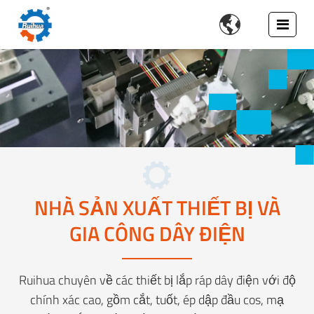

NHÀ SẢN XUẤT THIẾT BỊ VÀ
GIA CÔNG DÂY ĐIỆN
Ruihua chuyên về các thiết bị lắp ráp dây điện với độ
chính xác cao, gồm cắt, tuốt, ép dập đầu cos, mạ