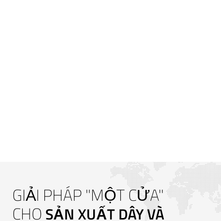
Ô TÔ
NĂNG LƯỢNG TÁI TẠO
GIẢI PHÁP "MỘT CỬA"
CHO
SẢN XUẤT DÂY VÀ