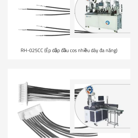
RH-025CC (Ép dập đầu cos nhiều dây đa năng)