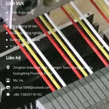
Lĩnh Vực
Thiết bị gia dụng
Ô tô
Năng lượng tái tạo
Máy móc nông nghiệp
Đường sắt & Vận tải
Y tế
Liên hệ
Zengtian Industrial Park, Changan Town, Dongguan City,
Guangdong Province, China
Ms. Hu
ruihua1688@outlook.com
+86-13825716192