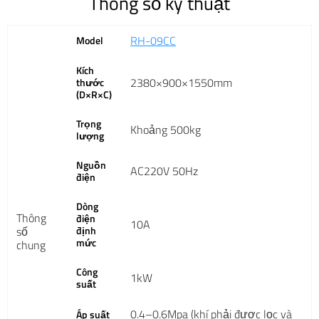
Thông số kỹ thuật
RH-09CC
Model
Kích
2380×900×1550mm
thước
(D×R×C)
Trọng
Khoảng 500kg
lượng
Nguồn
AC220V 50Hz
điện
Dòng
Thông
điện
10A
số
định
mức
chung
Công
1kW
suất
0.4–0.6Mpa (khí phải được lọc và
Áp suất