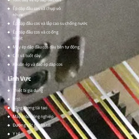
Ép dập đầu cos và chụp vỏ
nhựa
Ép dập đầu cos và lắp cao su chống nước
Ép dập đầu cos và co ống
nhiệt
Máy ép dập đầu cos dây bán tự động
Cắt và tuốt dây
Khuôn ép và dao ép dập cos
Lĩnh Vực
Thiết bị gia dụng
Ô tô
Năng lượng tái tạo
Máy móc nông nghiệp
Đường sắt & Vận tải
Y tế