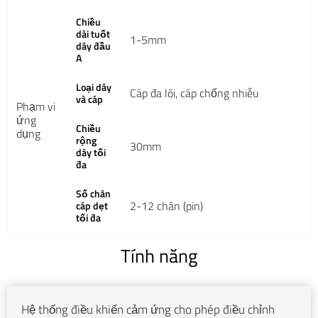
Chiều
dài tuốt
1-5mm
dây đầu
A
Loại dây
Cáp đa lõi, cáp chống nhiễu
và cáp
Phạm vi
ứng
Chiều
dụng
rộng
30mm
dây tối
đa
Số chân
2-12 chân (pin)
cáp dẹt
tối đa
Tính năng
Hệ thống điều khiển cảm ứng cho phép điều chỉnh