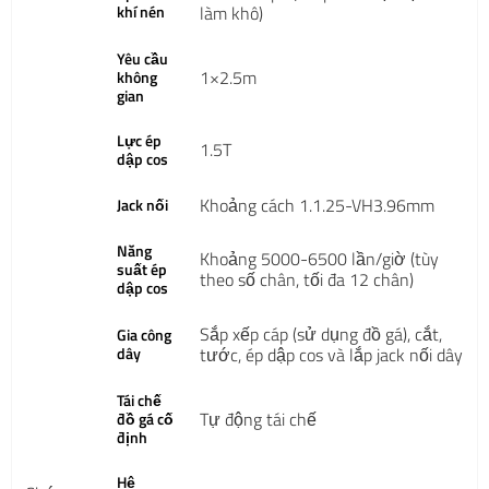
khí nén
làm khô)
Yêu cầu
1×2.5m
không
gian
Lực ép
1.5T
dập cos
Khoảng cách 1.1.25-VH3.96mm
Jack nối
Năng
Khoảng 5000-6500 lần/giờ (tùy
suất ép
theo số chân, tối đa 12 chân)
dập cos
Sắp xếp cáp (sử dụng đồ gá), cắt,
Gia công
dây
tước, ép dập cos và lắp jack nối dây
Tái chế
Tự động tái chế
đồ gá cố
định
Hệ