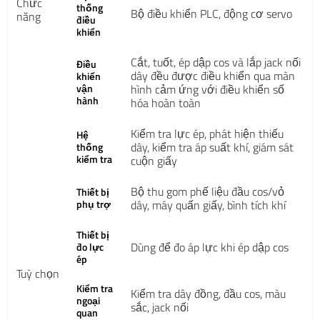
Chức
thống
Bộ điều khiển PLC, động cơ servo
năng
điều
khiển
Cắt, tuốt, ép dập cos và lắp jack nối
Điều
dây đều được điều khiển qua màn
khiển
vận
hình cảm ứng với điều khiển số
hành
hóa hoàn toàn
Kiểm tra lực ép, phát hiện thiếu
Hệ
dây, kiểm tra áp suất khí, giám sát
thống
kiểm tra
cuộn giấy
Bộ thu gom phế liệu đầu cos/vỏ
Thiết bị
phụ trợ
dây, máy quấn giấy, bình tích khí
Thiết bị
Dùng để đo áp lực khi ép dập cos
đo lực
ép
Tuỳ chọn
Kiểm tra
Kiểm tra dây đồng, đầu cos, màu
ngoại
sắc, jack nối
quan