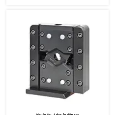
Khuôn ép và dao ép dập cos