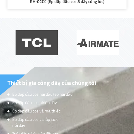
RH-02CC (Ép dập đầu cos 8 dây cùng lúc)
Thiết bị gia công dây của chúng tôi
Ép dập đầu cos hai đầu (ép hai đầu)
Ép dập đầu cos nhiều dây
Ép dập đầu cos và mạ thiếc
Ép dập đầu cos và lắp jack
nối dây
Tuốt dây và ép dập đầu cos