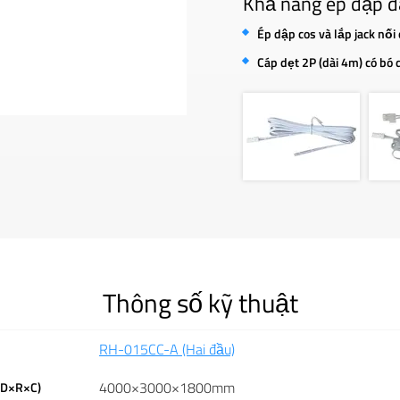
Khả năng ép dập đ
Ép dập cos và lắp jack nối
Cáp dẹt 2P (dài 4m) có bó 
Thông số kỹ thuật
RH-015CC-A (Hai đầu)
4000×3000×1800mm
(D×R×C)