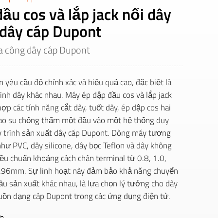
ầu cos và lắp jack nối dây
 dây cáp Dupont
ia công dây cáp Dupont
n yêu cầu độ chính xác và hiệu quả cao, đặc biệt là
 hình dây khác nhau. Máy ép dập đầu cos và lắp jack
ợp các tính năng cắt dây, tuốt dây, ép dập cos hai
/cao su chống thấm một đầu vào một hệ thống duy
uy trình sản xuất dây cáp Dupont. Dòng máy tương
 như PVC, dây silicone, dây bọc Teflon và dây không
ều chuẩn khoảng cách chân terminal từ 0.8, 1.0,
 3.96mm. Sự linh hoạt này đảm bảo khả năng chuyển
ầu sản xuất khác nhau, là lựa chọn lý tưởng cho dây
guồn dạng cáp Dupont trong các ứng dụng điện tử.