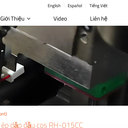
English
Español
Tiếng Việt
Giới Thiệu
Video
Liên hệ
ont)
à ép dập đầu cos RH-015CC