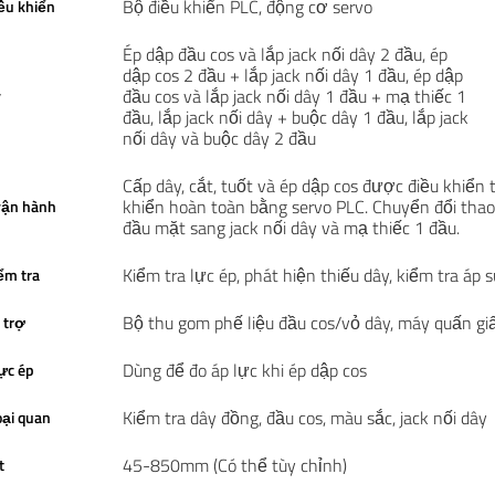
Bộ điều khiển PLC, động cơ servo
ều khiển
Ép dập đầu cos và lắp jack nối dây 2 đầu, ép
dập cos 2 đầu + lắp jack nối dây 1 đầu, ép dập
đầu cos và lắp jack nối dây 1 đầu + mạ thiếc 1
y
đầu, lắp jack nối dây + buộc dây 1 đầu, lắp jack
nối dây và buộc dây 2 đầu
Cấp dây, cắt, tuốt và ép dập cos được điều khiển
khiển hoàn toàn bằng servo PLC. Chuyển đổi thao
 vận hành
đầu mặt sang jack nối dây và mạ thiếc 1 đầu.
Kiểm tra lực ép, phát hiện thiếu dây, kiểm tra áp s
ểm tra
Bộ thu gom phế liệu đầu cos/vỏ dây, máy quấn giấy
 trợ
Dùng để đo áp lực khi ép dập cos
lực ép
Kiểm tra dây đồng, đầu cos, màu sắc, jack nối dây
oại quan
45-850mm (Có thể tùy chỉnh)
t