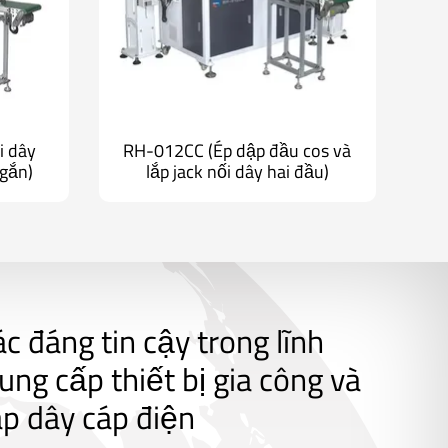
i dây
RH-012CC (Ép dập đầu cos và
ngắn)
lắp jack nối dây hai đầu)
ác đáng tin cậy trong lĩnh
ung cấp thiết bị gia công và
áp dây cáp điện