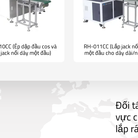
0CC (Ép dập đầu cos và
RH-011CC (Lắp jack nố
 jack nối dây một đầu)
một đầu cho dây dài/
Đối t
vực c
lắp r