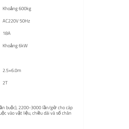
Khoảng 600kg
AC220V 50Hz
18A
Khoảng 6kW
2.5×6.0m
2T
cần buộc), 2200-3000 lần/giờ cho cáp
huộc vào vật liệu, chiều dài và số chân