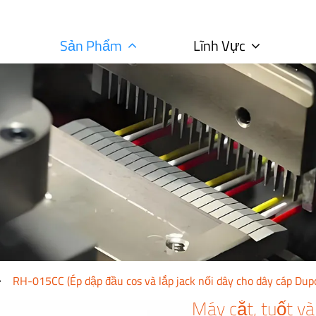
Sản Phẩm
Lĩnh Vực
RH-015CC (Ép dập đầu cos và lắp jack nối dây cho dây cáp Dup
Máy cắt, tuốt v