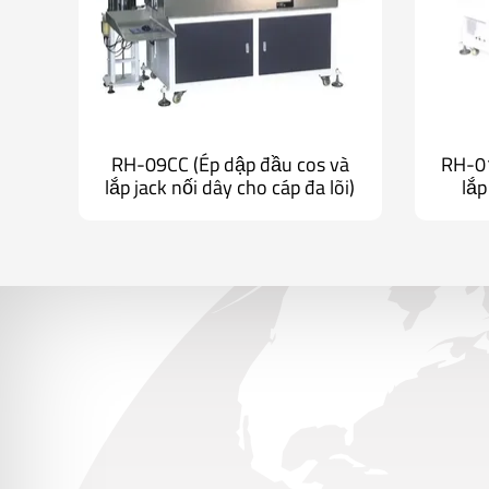
RH-09CC (Ép dập đầu cos và
RH-01
lắp jack nối dây cho cáp đa lõi)
lắp