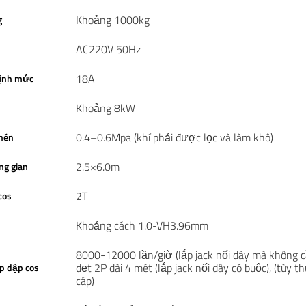
Khoảng 1000kg
g
AC220V 50Hz
18A
định mức
Khoảng 8kW
0.4–0.6Mpa (khí phải được lọc và làm khô)
 nén
2.5×6.0m
ng gian
2T
cos
Khoảng cách 1.0-VH3.96mm
8000-12000 lần/giờ (lắp jack nối dây mà không 
dẹt 2P dài 4 mét (lắp jack nối dây có buộc), (tùy t
p dập cos
cáp)