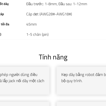
Đầu trước: 1-8mm, Đầu sau: 1-12mm
ốt dây
Cáp dẹt (AWG28#-AWG18#)
cáp
45mm
 tối đa
1-5 chân (pin)
)
Tính năng
 phép người dùng điều
Kẹp dây bằng robot đảm bả
và lắp jack nối dây một cách
bộ quy trình.