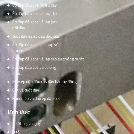
Ép dập đầu cos nhiều dây
Ép dập đầu cos và mạ thiếc
Ép dập đầu cos và lắp jack
nối dây
Tuốt dây và ép dập đầu cos
Ép dập đầu cos và chụp vỏ
nhựa
Ép dập đầu cos và lắp cao su chống nước
Ép dập đầu cos và co ống
nhiệt
Máy ép dập đầu cos dây bán tự động
Cắt và tuốt dây
Khuôn ép và dao ép dập cos
Lĩnh Vực
Thiết bị gia dụng
Ô tô