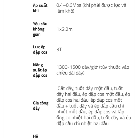
0.4–0.6Mpa (khí phải được lọc và
Áp suất
khí
làm khô)
Yêu cầu
1×2.2m
không
gian
Lực ép
3T
dập cos
Năng
1300-1500 dây/giờ (tùy thuộc vào
suất ép
chiều dài dây)
dập cos
Cắt dây, tuốt dây một đầu, tuốt
dây hai đầu, ép dập cos một đầu, ép
dập cos hai đầu, ép dập cos một
Gia công
đầu + tuốt dây và ép dập cầu chì
dây
nhiệt một đầu, ép dập cos và lắp
ống co nhiệt hai đầu, tuốt dây và ép
dập cầu chì nhiệt hai đầu
Hệ