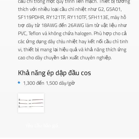
cầu chì trong một quy trình liền mạch. Thiết bị tương
thích với nhiều loại cầu chì nhiệt như G2, G5A01,
SF119PDHR, RY121TF, RY110TF, SFH113E, máy hỗ
trợ dây từ 18AWG đến 26AWG làm từ vật liệu như
PVC, Teflon và không chứa halogen. Phù hợp cho cả
các ứng dụng dây chịu nhiệt hay kết nối cầu chì tinh
vi, thiết bị mang lại hiệu quả và khả năng thích ứng
cao cho dây chuyền sản xuất chuyên nghiệp.
Khả năng ép dập đầu cos
1,300 đến 1,500 dây/giờ
Yêu cầu báo giá