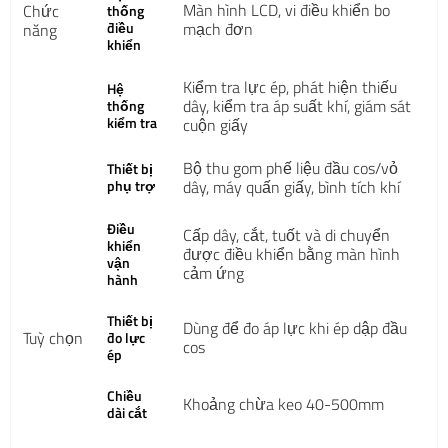
Màn hình LCD, vi điều khiển bo
Chức
thống
điều
mạch đơn
năng
khiển
Kiểm tra lực ép, phát hiện thiếu
Hệ
dây, kiểm tra áp suất khí, giám sát
thống
kiểm tra
cuộn giấy
Bộ thu gom phế liệu đầu cos/vỏ
Thiết bị
phụ trợ
dây, máy quấn giấy, bình tích khí
Điều
Cấp dây, cắt, tuốt và di chuyển
khiển
được điều khiển bằng màn hình
vận
cảm ứng
hành
Thiết bị
Dùng để đo áp lực khi ép dập đầu
Tuỳ chọn
đo lực
cos
ép
Chiều
Khoảng chừa keo 40-500mm
dài cắt