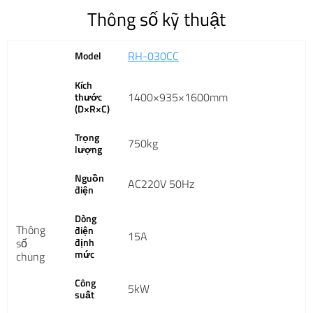
Thông số kỹ thuật
RH-030CC
Model
Kích
1400×935×1600mm
thước
(D×R×C)
Trọng
750kg
lượng
Nguồn
AC220V 50Hz
điện
Dòng
Thông
điện
15A
số
định
mức
chung
Công
5kW
suất